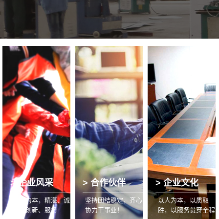
> 企业风采
> 合作伙伴
> 企业文化
以人为本，精湛、诚
坚持团结稳定，齐心
以人为本，以质取
信、创新、服务
协力干事业！
胜，以服务贯穿全程